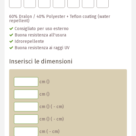
60% Dralon / 40% Polyester + Teflon coating (water
repellent)
Consigliato per uso esterno
Buona resistenza all'usura
Idrorepellente
Buona resistenza ai raggi UV
Inserisci le dimensioni
cm (
)
cm (
)
cm (
)
(
-
cm)
cm (
)
(
-
cm)
cm (
-
cm)