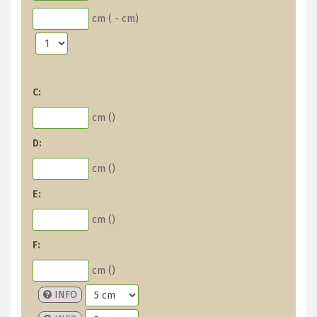
cm (
-
cm)
C:
cm (
)
D:
cm (
)
E:
cm (
)
F:
cm (
)
INFO