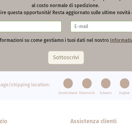
al costo normale di spedizione.
ire questa opportunità! Resta aggiornato sulle ultime novità 
nformazioni su come gestiamo i tuoi dati nel nostro
Informativ
age/shipping location:
Deutschland
Österreich
Schweiz
English
zio
Assistenza clienti