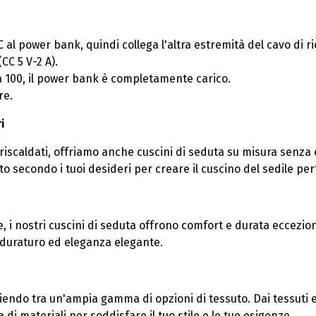
SB-C al power bank, quindi collega l'altra estremità del cavo di
CC 5 V-2 A).
a 100, il power bank è completamente carico.
re.
i
 riscaldati, offriamo anche cuscini di seduta su misura senza 
to secondo i tuoi desideri per creare il cuscino del sedile per
 i nostri cuscini di seduta offrono comfort e durata eccezional
 duraturo ed eleganza elegante.
iendo tra un'ampia gamma di opzioni di tessuto. Dai tessuti el
i materiali per soddisfare il tuo stile e le tue esigenze.