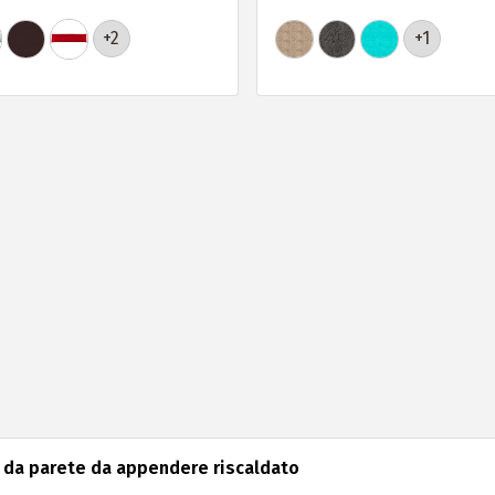
+2
+1
o da parete da appendere riscaldato