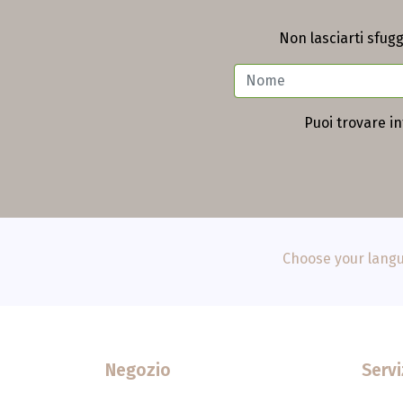
Non lasciarti sfugg
Puoi trovare i
Choose your langu
Negozio
Servi