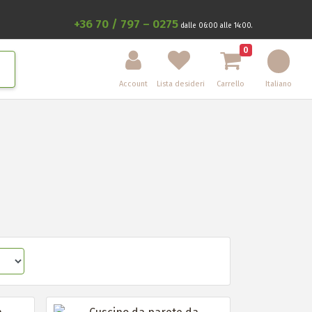
+36 70 / 797 – 0275
dalle 06:00 alle 14:00.
0
Account
Lista desideri
Carrello
Italiano