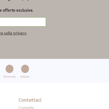
e offerte esclusive.
a sulla privacy
.
Slovenský
Italiano
Contattaci
Contatto