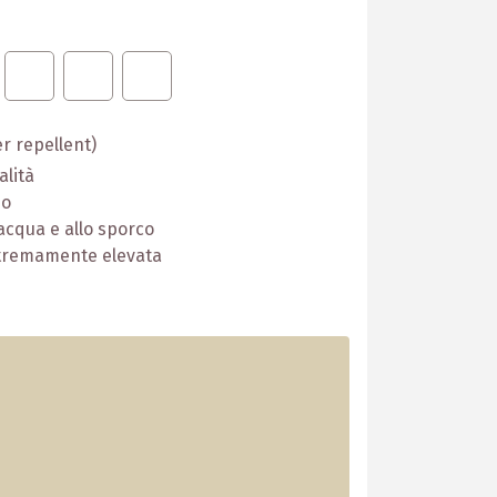
r repellent)
alità
no
acqua e allo sporco
stremamente elevata
i