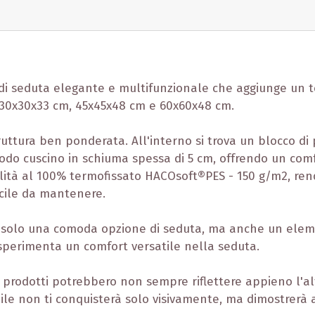
di seduta elegante e multifunzionale che aggiunge un toc
ui 30x30x33 cm, 45x45x48 cm e 60x60x48 cm.
ruttura ben ponderata. All'interno si trova un blocco di p
o cuscino in schiuma spessa di 5 cm, offrendo un comfort
ualità al 100% termofissato HACOsoft®PES - 150 g/m2, re
ile da mantenere.
on solo una comoda opzione di seduta, ma anche un ele
e sperimenta un comfort versatile nella seduta.
prodotti potrebbero non sempre riflettere appieno l'alta
dile non ti conquisterà solo visivamente, ma dimostrerà 