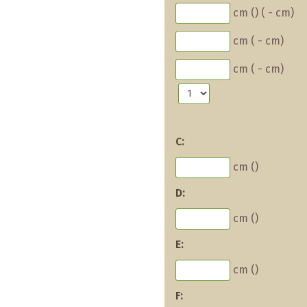
cm (
)
(
-
cm)
cm (
-
cm)
cm (
-
cm)
C:
cm (
)
D:
cm (
)
E:
cm (
)
F: