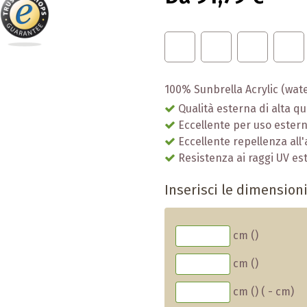
100% Sunbrella Acrylic (wate
Qualità esterna di alta qu
Eccellente per uso ester
Eccellente repellenza all'
Resistenza ai raggi UV e
Inserisci le dimension
cm (
)
cm (
)
cm (
)
(
-
cm)