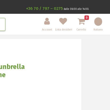
+36 70 / 797 – 0275
dalle 06:00 alle 14:00.
0
Account
Lista desideri
Carrello
Italiano
unbrella
ne