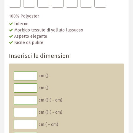
100% Polyester
Interno
Morbido tessuto di velluto lussuoso
Aspetto elegante
Facile da pulire
Inserisci le dimensioni
cm (
)
cm (
)
cm (
)
(
-
cm)
cm (
)
(
-
cm)
cm (
-
cm)