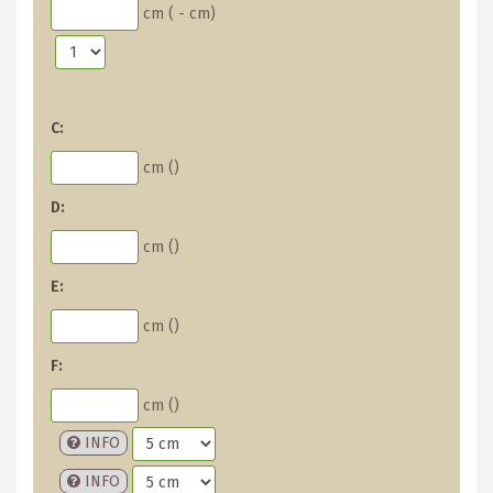
cm (
-
cm)
C:
cm (
)
D:
cm (
)
E:
cm (
)
F:
cm (
)
INFO
INFO